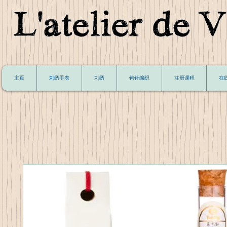
主頁
刺绣手表
刺绣
钩针编织
注册课程
在