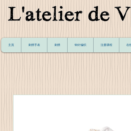
主頁
刺绣手表
刺绣
钩针编织
注册课程
在