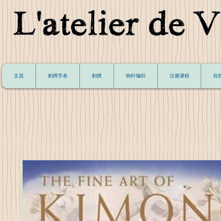
主頁
刺绣手表
刺绣
钩针编织
注册课程
在