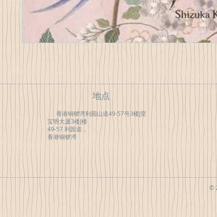
地点
香港铜锣湾利园山道49-57号3楼J室
宝明大厦3楼J楼
49-57 利园道，
香港铜锣湾
© 