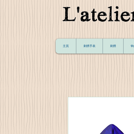
主頁
刺绣手表
刺绣
钩