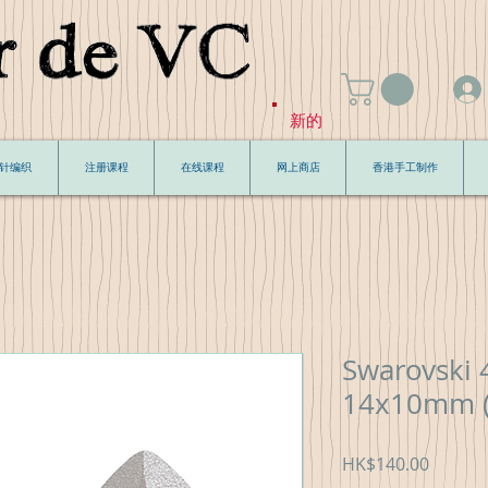
新的
针编织
注册课程
在线课程
网上商店
香港手工制作
Swarovski 
14х10mm (
價
HK$140.00