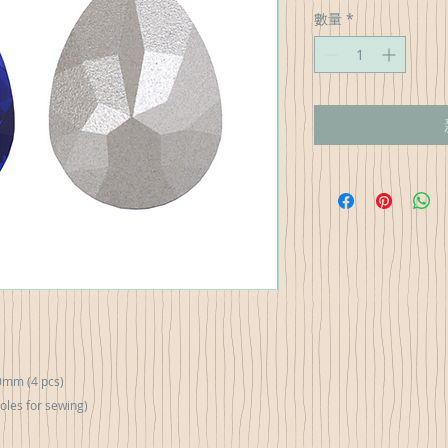
格
數量
*
0mm (4 pcs)
oles for sewing)