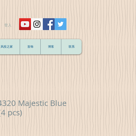
登入
风投之家
首饰
博客
联系
4320 Majestic Blue
4 pcs)