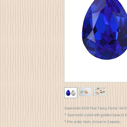
Swarovski 4320 Pear Fancy Stone 14х1
* Swarovski crytal with golden base (4 h
* Pre-order item. Arrival in 3 weeks.