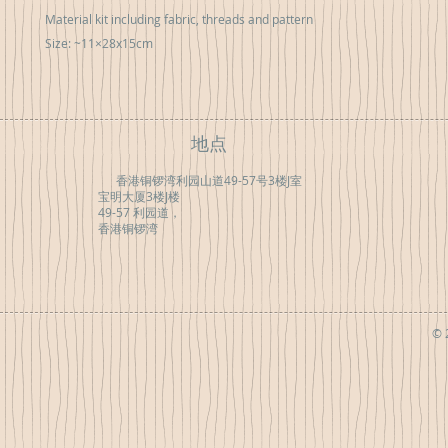
Material kit including fabric, threads and pattern
Size: ~11×28x15cm
地点
香港铜锣湾利园山道49-57号3楼J室
宝明大厦3楼J楼
49-57 利园道，
香港铜锣湾
© 