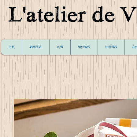
主頁
刺绣手表
刺绣
钩针编织
注册课程
在