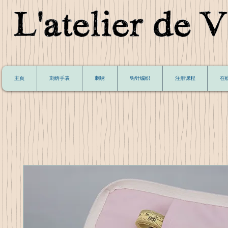
主頁
刺绣手表
刺绣
钩针编织
注册课程
在