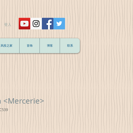
登入
风投之家
首饰
博客
联系
th <Mercerie>
C539