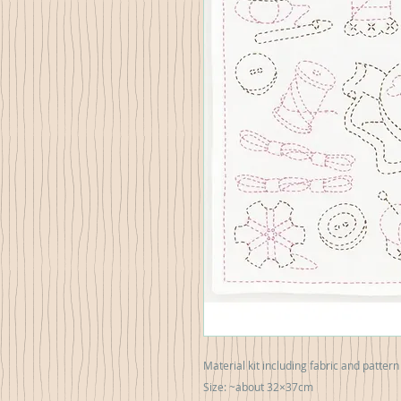
Material kit including fabric and pattern
Size: ~about 32×37cm