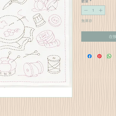
數量
*
無庫存
在