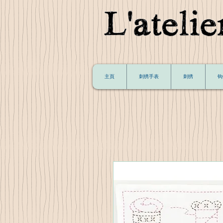
主頁
刺绣手表
刺绣
钩