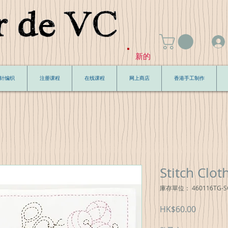
新的
针编织
注册课程
在线课程
网上商店
香港手工制作
Stitch Clo
庫存單位： 460116TG-S
價
HK$60.00
格