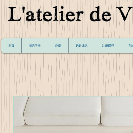
主頁
刺绣手表
刺绣
钩针编织
注册课程
在