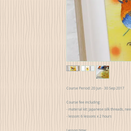
Course Period: 20 Jun - 30 Sep 2017

Course fee including:

- material kit: Japanese silk threads, nee
- lesson: 6 lessons x 2 hours 

Lesson time:
