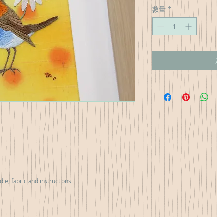
格
數量
*
dle, fabric and instructions
