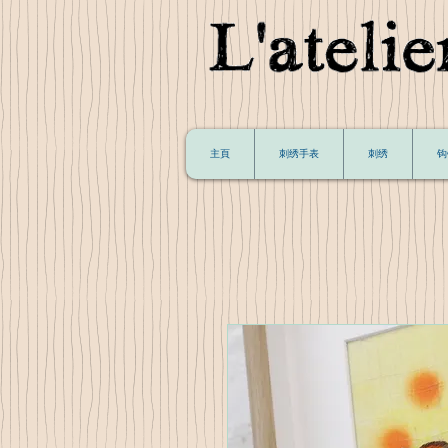
主頁
刺绣手表
刺绣
钩