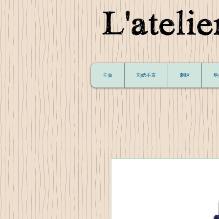
主頁
刺绣手表
刺绣
钩