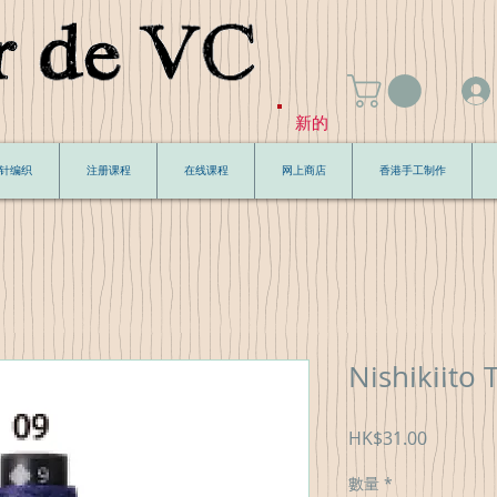
新的
针编织
注册课程
在线课程
网上商店
香港手工制作
Nishikiito
價
HK$31.00
格
數量
*