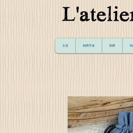
主頁
刺绣手表
刺绣
钩