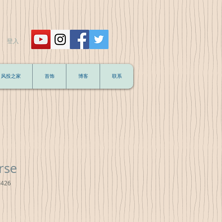
登入
风投之家
首饰
博客
联系
rse
426