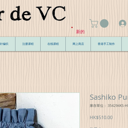
新的
针编织
注册课程
在线课程
网上商店
香港手工制作
Sashiko Pu
庫存單位： 354294KS-HI
價
HK$510.00
格