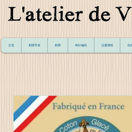
主頁
刺绣手表
刺绣
钩针编织
注册课程
在