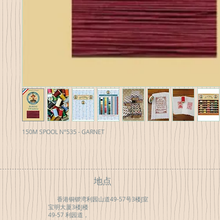
150M SPOOL N°535 - GARNET
地点
香港铜锣湾利园山道49-57号3楼J室
宝明大厦3楼J楼
49-57 利园道，