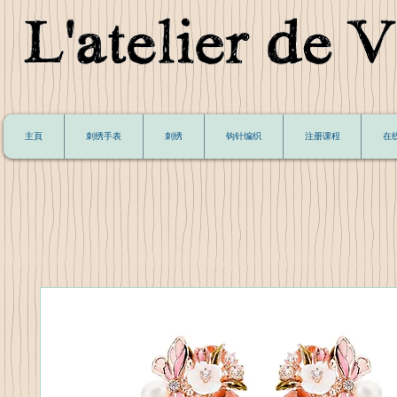
主頁
刺绣手表
刺绣
钩针编织
注册课程
在