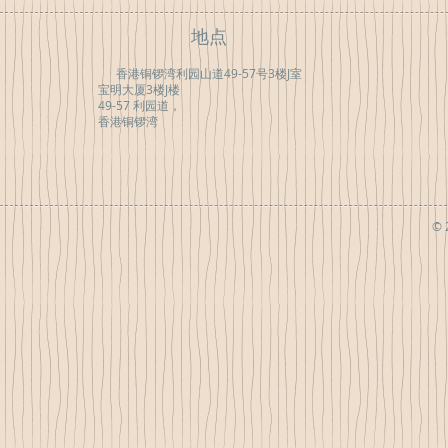
地点
香港铜锣湾利园山道49-57号3楼J室
宝明大厦3楼J楼
49-57 利园道，
香港铜锣湾
© 