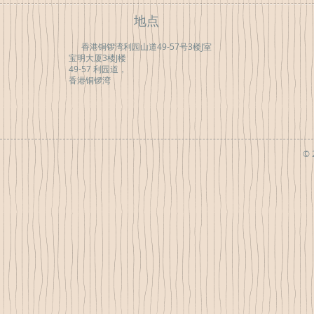
地点
香港铜锣湾利园山道49-57号3楼J室
宝明大厦3楼J楼
49-57 利园道，
香港铜锣湾
© 