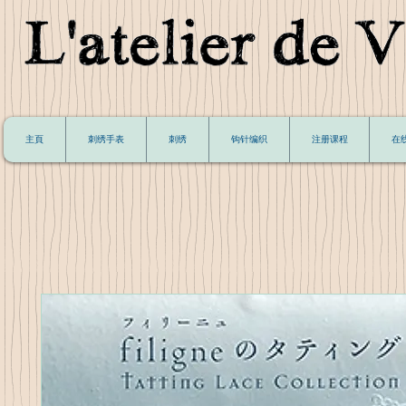
主頁
刺绣手表
刺绣
钩针编织
注册课程
在