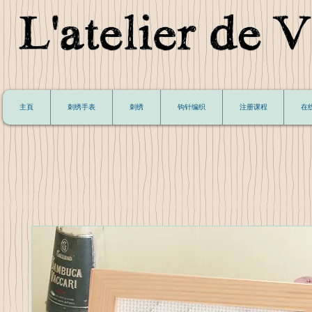
主頁
刺绣手表
刺绣
钩针编织
注册课程
在