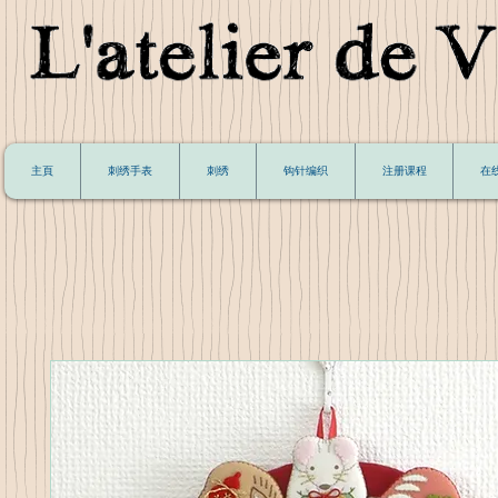
主頁
刺绣手表
刺绣
钩针编织
注册课程
在