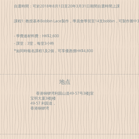
自選時間：可於2018年8月1日至20年3月31日期間自選時間上課

課程1: 教授基本Bobbin Lace製作，學員會學習至14支bobbin，可製作圖中
- 學費連材料費：HK$2,600

- 課堂：3堂，每堂3小時

*如同時報名課程1及2個，可享優惠價HK$4,800
地点
香港铜锣湾利园山道49-57号3楼J室
宝明大厦3楼J楼
49-57 利园道，
香港铜锣湾