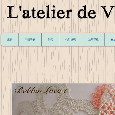
主頁
刺绣手表
刺绣
钩针编织
注册课程
在