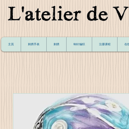
主頁
刺绣手表
刺绣
钩针编织
注册课程
在