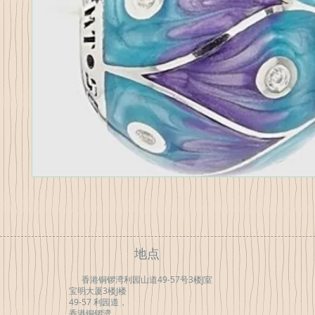
地点
香港铜锣湾利园山道49-57号3楼J室
宝明大厦3楼J楼
49-57 利园道，
香港铜锣湾