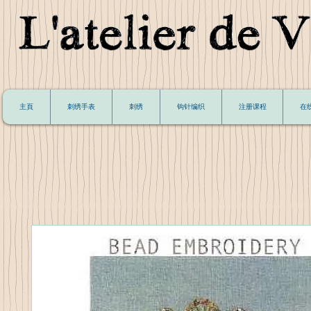
主頁
刺绣手表
刺绣
钩针编织
注册课程
在