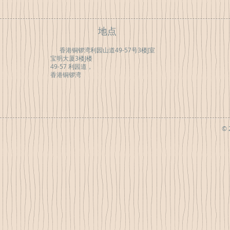
地点
香港铜锣湾利园山道49-57号3楼J室
宝明大厦3楼J楼
49-57 利园道，
香港铜锣湾
© 