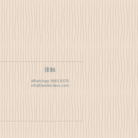
接触
WhatsApp: 9865 8370
info@latelierdevc.com