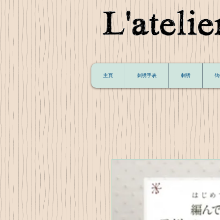
主頁
刺绣手表
刺绣
钩