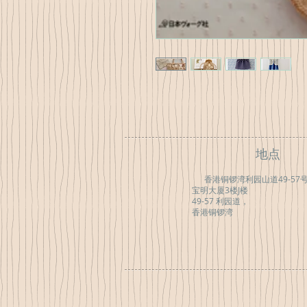
地点
香港铜锣湾利园山道49-57号
宝明大厦3楼J楼
49-57 利园道，
香港铜锣湾