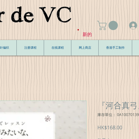
新的
针编织
注册课程
在线课程
网上商店
香港手工制作
『河合真弓
庫存單位： 0A10070139
價
HK$168.00
格