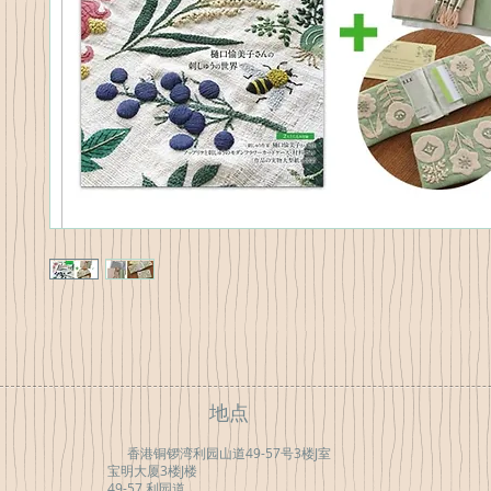
地点
香港铜锣湾利园山道49-57号3楼J室
宝明大厦3楼J楼
49-57 利园道，