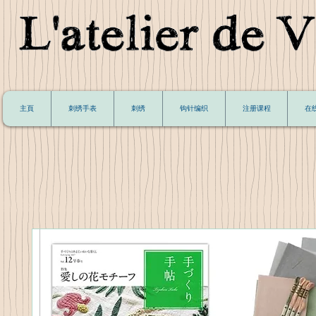
主頁
刺绣手表
刺绣
钩针编织
注册课程
在