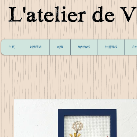
主頁
刺绣手表
刺绣
钩针编织
注册课程
在