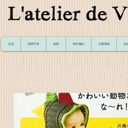
主頁
刺绣手表
刺绣
钩针编织
注册课程
在