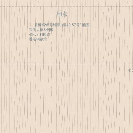
地点
香港铜锣湾利园山道49-57号3楼J室
宝明大厦3楼J楼
49-57 利园道，
香港铜锣湾
© 